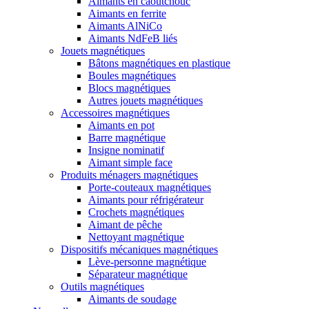
Aimants en caoutchouc
Aimants en ferrite
Aimants AlNiCo
Aimants NdFeB liés
Jouets magnétiques
Bâtons magnétiques en plastique
Boules magnétiques
Blocs magnétiques
Autres jouets magnétiques
Accessoires magnétiques
Aimants en pot
Barre magnétique
Insigne nominatif
Aimant simple face
Produits ménagers magnétiques
Porte-couteaux magnétiques
Aimants pour réfrigérateur
Crochets magnétiques
Aimant de pêche
Nettoyant magnétique
Dispositifs mécaniques magnétiques
Lève-personne magnétique
Séparateur magnétique
Outils magnétiques
Aimants de soudage