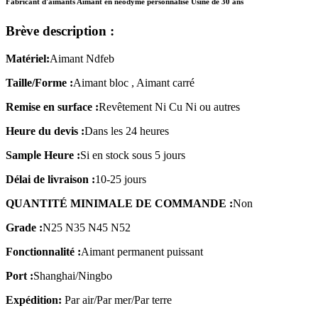
Fabricant d'aimants Aimant en néodyme personnalisé Usine de 30 ans
Brève description :
Matériel:
Aimant Ndfeb
Taille/Forme :
Aimant bloc , Aimant carré
Remise en surface :
Revêtement Ni Cu Ni ou autres
Heure du devis :
Dans les 24 heures
Samp
l
e Heure :
Si en stock sous 5 jours
Délai de livraison :
10-25 jours
QUANTITÉ MINIMALE DE COMMANDE :
Non
Grade :
N25 N35 N45 N52
Fonctionnalité :
Aimant permanent puissant
Port :
Shanghai/Ningbo
Expédition:
Par air/Par mer/Par terre