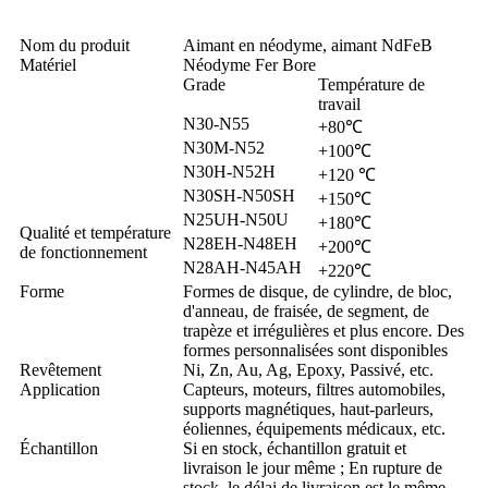
Nom du produit
Aimant en néodyme, aimant NdFeB
Matériel
Néodyme Fer Bore
Grade
Température de
travail
N30-N55
+80℃
N30M-N52
+100℃
N30H-N52H
+120 ℃
N30SH-N50SH
+150℃
N25UH-N50U
+180℃
Qualité et température
N28EH-N48EH
+200℃
de fonctionnement
N28AH-N45AH
+220℃
Forme
Formes de disque, de cylindre, de bloc,
d'anneau, de fraisée, de segment, de
trapèze et irrégulières et plus encore. Des
formes personnalisées sont disponibles
Revêtement
Ni, Zn, Au, Ag, Epoxy, Passivé, etc.
Application
Capteurs, moteurs, filtres automobiles,
supports magnétiques, haut-parleurs,
éoliennes, équipements médicaux, etc.
Échantillon
Si en stock, échantillon gratuit et
livraison le jour même ; En rupture de
stock, le délai de livraison est le même