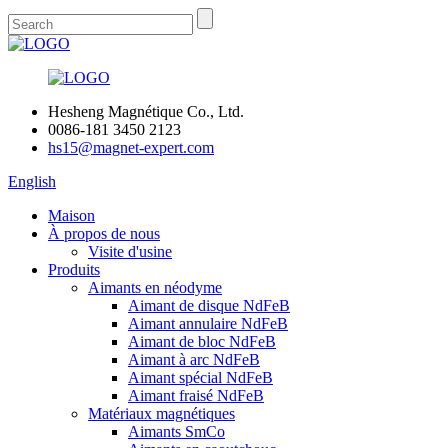
Hesheng Magnétique Co., Ltd.
0086-181 3450 2123
hs15@magnet-expert.com
English
Maison
À propos de nous
Visite d'usine
Produits
Aimants en néodyme
Aimant de disque NdFeB
Aimant annulaire NdFeB
Aimant de bloc NdFeB
Aimant à arc NdFeB
Aimant spécial NdFeB
Aimant fraisé NdFeB
Matériaux magnétiques
Aimants SmCo