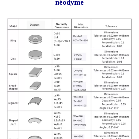
néodyme