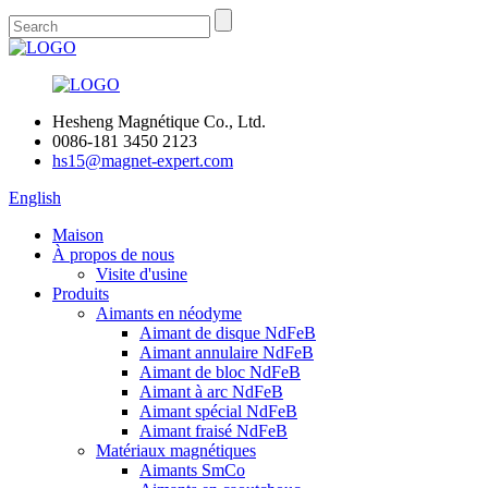
Hesheng Magnétique Co., Ltd.
0086-181 3450 2123
hs15@magnet-expert.com
English
Maison
À propos de nous
Visite d'usine
Produits
Aimants en néodyme
Aimant de disque NdFeB
Aimant annulaire NdFeB
Aimant de bloc NdFeB
Aimant à arc NdFeB
Aimant spécial NdFeB
Aimant fraisé NdFeB
Matériaux magnétiques
Aimants SmCo