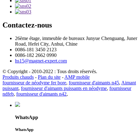
Contactez-nous
26ème étage, immeuble de bureaux Junyue Chenguang, Juner
Road, Hefei City, Anhui, Chine
0086-181 3450 2123
0086-182 2662 0990
hs15@magnet-expert.com
© Copyright - 2010-2022 : Tous droits réservés.
Produits chauds
-
Plan du site
-
AMP mobile
fournisseur de néodyme fer bore
,
fournisseur d'aimants n45
,
Aimant
puissant
,
fournisseur d'aimants puissants en néodyme
,
fournisseur
ndfeb
,
fournisseur d'aimants n42
,
WhatsApp
WhatsApp