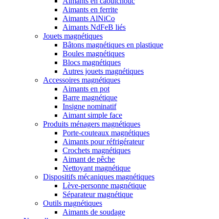
Aimants en caoutchouc
Aimants en ferrite
Aimants AlNiCo
Aimants NdFeB liés
Jouets magnétiques
Bâtons magnétiques en plastique
Boules magnétiques
Blocs magnétiques
Autres jouets magnétiques
Accessoires magnétiques
Aimants en pot
Barre magnétique
Insigne nominatif
Aimant simple face
Produits ménagers magnétiques
Porte-couteaux magnétiques
Aimants pour réfrigérateur
Crochets magnétiques
Aimant de pêche
Nettoyant magnétique
Dispositifs mécaniques magnétiques
Lève-personne magnétique
Séparateur magnétique
Outils magnétiques
Aimants de soudage