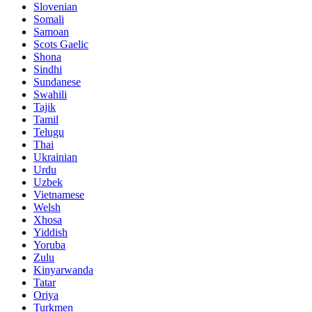
Slovenian
Somali
Samoan
Scots Gaelic
Shona
Sindhi
Sundanese
Swahili
Tajik
Tamil
Telugu
Thai
Ukrainian
Urdu
Uzbek
Vietnamese
Welsh
Xhosa
Yiddish
Yoruba
Zulu
Kinyarwanda
Tatar
Oriya
Turkmen